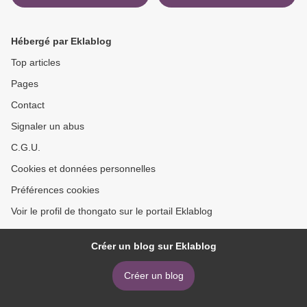
Book of Spells by Daron
Nefcy, Dominic Bisignano,
Amber Benson, Devin
Hébergé par Eklablog
Taylor
Top articles
Pages
Contact
Signaler un abus
C.G.U.
Cookies et données personnelles
Préférences cookies
Voir le profil de thongato sur le portail Eklablog
Créer un blog sur Eklablog
Créer un blog