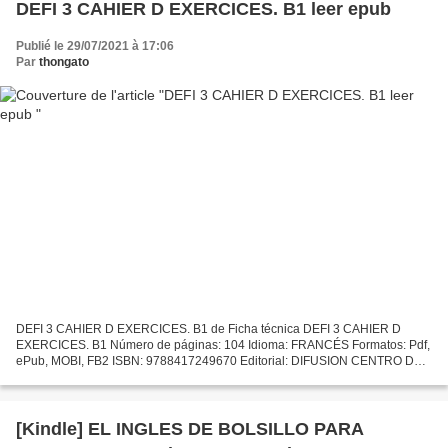
DEFI 3 CAHIER D EXERCICES. B1 leer epub
Publié le 29/07/2021 à 17:06
Par
thongato
DEFI 3 CAHIER D EXERCICES. B1 de Ficha técnica DEFI 3 CAHIER D
EXERCICES. B1 Número de páginas: 104 Idioma: FRANCÉS Formatos: Pdf,
ePub, MOBI, FB2 ISBN: 9788417249670 Editorial: DIFUSION CENTRO DE
INVESTIGACION Y PUBLICACIONES DE IDIOMAS Año de edición:...
[Kindle] EL INGLES DE BOLSILLO PARA