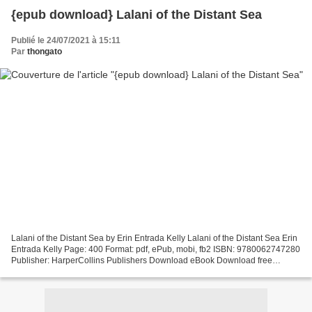
{epub download} Lalani of the Distant Sea
Publié le 24/07/2021 à 15:11
Par
thongato
Lalani of the Distant Sea by Erin Entrada Kelly Lalani of the Distant Sea Erin
Entrada Kelly Page: 400 Format: pdf, ePub, mobi, fb2 ISBN: 9780062747280
Publisher: HarperCollins Publishers Download eBook Download free
ebooks online for kindle Lalani of...