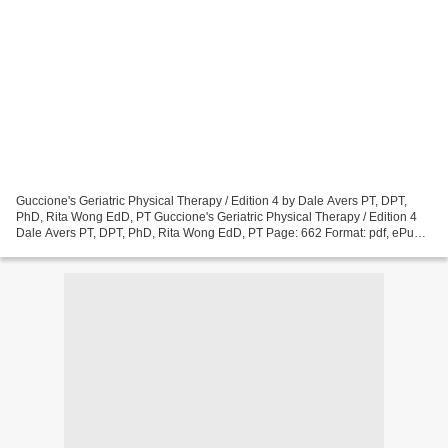
Guccione's Geriatric Physical Therapy / Edition 4 by Dale Avers PT, DPT,
PhD, Rita Wong EdD, PT Guccione's Geriatric Physical Therapy / Edition 4
Dale Avers PT, DPT, PhD, Rita Wong EdD, PT Page: 662 Format: pdf, ePub,
mobi, fb2 ISBN: 9780323609128 Publisher:...