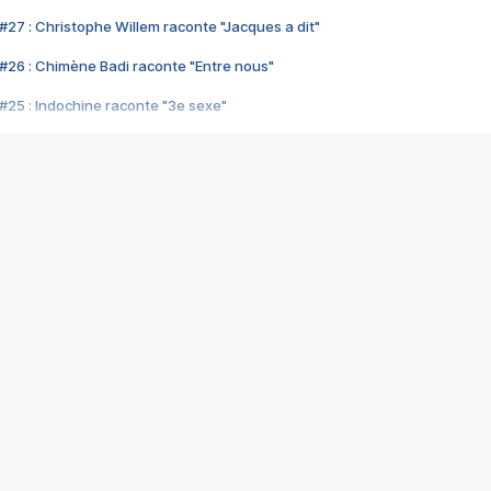
#27 : Christophe Willem raconte "Jacques a dit"
#26 : Chimène Badi raconte "Entre nous"
#25 : Indochine raconte "3e sexe"
#24 : Zaho raconte "C'est chelou"
#23 : Patrick Bruel raconte "Au café des délices"
#22 : Kyo raconte "Le chemin"
#21 : Nolwenn Leroy raconte "Cassé"
#20 : Patrick Hernandez raconte "Born to be alive"
#19 : Lorie raconte "Près de moi"
#18 : Michael Jones raconte "A nos actes manqués" (avec Jean-Jacque
#17 : Khaled raconte "Aïcha"
#16 : Corneille raconte "Parce qu'on vient de loin"